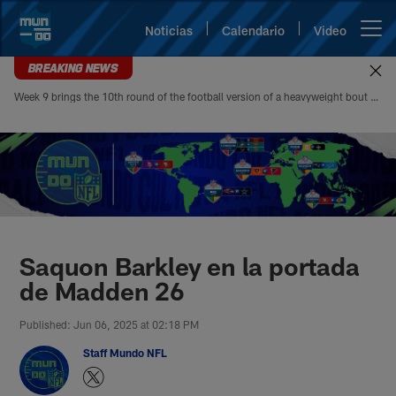
Skip
to
Noticias
Calendario
Video
Open menu button
main
content
BREAKING NEWS
Week 9 brings the 10th round of the football version of a heavyweight bout between Patrick Mahomes and Josh Allen. Mahomes’ 5-4 head-to-head record looks modest at first glance, but it paints an incomplete picture of how lopsided this matchup of the league’s best quarterbacks has been. Allen is 4-1
Mundo NFL | Sitio oficial de la N
Saquon Barkley en la portada
de Madden 26
Published: Jun 06, 2025 at 02:18 PM
Staff Mundo NFL