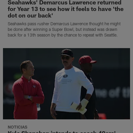
Seahawks' Demarcus Lawrence returned
for Year 13 to see how it feels to have 'the
dot on our back'
Seahawks pass rusher Demarcus Lawrence thought he might
be done after winning a Super Bowl, but instead was drawn
back for a 13th season by the chance to repeat with Seattle.
NOTICIAS
Kyle Shanahan intends to coach 49ers'